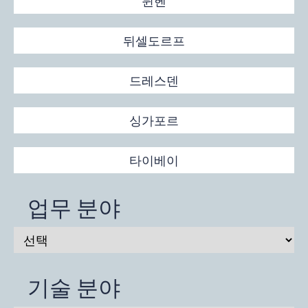
뮌헨
뒤셀도르프
드레스덴
싱가포르
타이베이
업무 분야
기술 분야