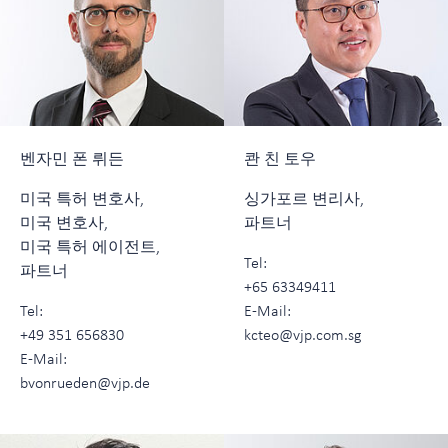
벤자민 폰 뤼든
콴 친 토우
미국 특허 변호사,
싱가포르 변리사,
미국 변호사,
파트너
미국 특허 에이전트,
Tel:
파트너
+65 63349411
Tel:
E-Mail:
+49 351 656830
kcteo@vjp.com.sg
E-Mail:
bvonrueden@vjp.de