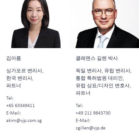
김아름
클레멘스 길렌 박사
싱가포르 변리사,
독일 변리사, 유럽 변리사,
한국 변리사,
통합 특허법원 대리인,
파트너
유럽 상표/디자인 변호사,
파트너
Tel:
+65 63349411
Tel:
E-Mail:
+49 211 9843730
akim@vjp.com.sg
E-Mail:
cgillen@vjp.de