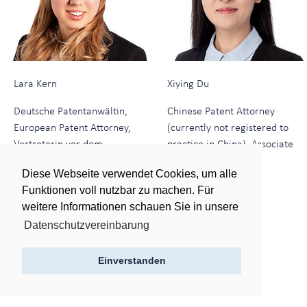
Lara Kern
Xiying Du
Deutsche Patentanwältin,
Chinese Patent Attorney
European Patent Attorney,
(currently not registered to
Vertreterin vor dem
practice in China), Associate
Einheitlichen Patentgericht,
Tel:
Diese Webseite verwendet Cookies, um alle
European Trademark
+65 63349411
Funktionen voll nutzbar zu machen. Für
Attorney, European Design
E-Mail:
weitere Informationen schauen Sie in unsere
Attorney, Associate
xdu@vjp.com.sg
Datenschutzvereinbarung
Tel:
+49 89 2106970
Einverstanden
E-Mail:
lkern@vjp.de